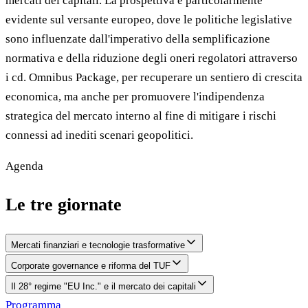
mercati dei capitali. La prospettiva è particolarmente
evidente sul versante europeo, dove le politiche legislative
sono influenzate dall'imperativo della semplificazione
normativa e della riduzione degli oneri regolatori attraverso
i cd. Omnibus Package, per recuperare un sentiero di crescita
economica, ma anche per promuovere l'indipendenza
strategica del mercato interno al fine di mitigare i rischi
connessi ad inediti scenari geopolitici.
Agenda
Le tre giornate
Mercati finanziari e tecnologie trasformative
Corporate governance e riforma del TUF
Il 28° regime "EU Inc." e il mercato dei capitali
Programma